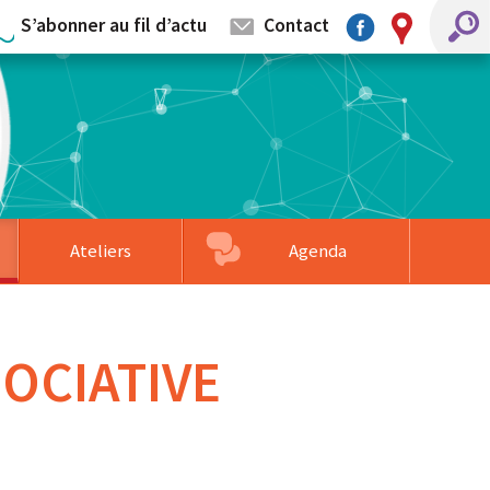
S’abonner au fil d’actu
Contact
Ateliers
Agenda
mentaires
llage
s partenaires
Associations accompagnées
Formation sur-mesure
Faire un don
OCIATIVE