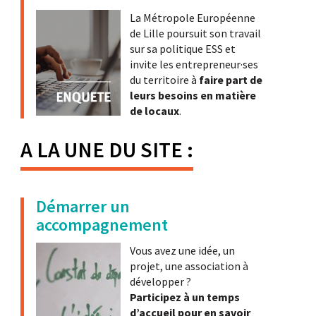
La Métropole Européenne
de Lille poursuit son travail
sur sa politique ESS et
invite les entrepreneur·ses
du territoire à
faire part de
leurs besoins en matière
de locaux
.
A LA UNE DU SITE :
Démarrer un
accompagnement
Vous avez une idée, un
projet, une association à
développer ?
Participez à un temps
d’accueil pour en savoir