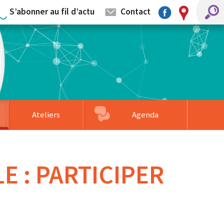
S’abonner au fil d’actu
Contact
Ateliers
Agenda
mentaires
llage
s partenaires
Associations accompagnées
Formation sur-mesure
Faire un don
E : PARTICIPER