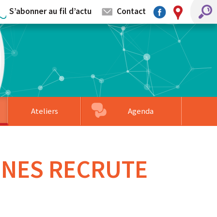
S’abonner au fil d’actu
Contact
Ateliers
Agenda
mentaires
llage
s partenaires
Associations accompagnées
Formation sur-mesure
Faire un don
ENNES RECRUTE