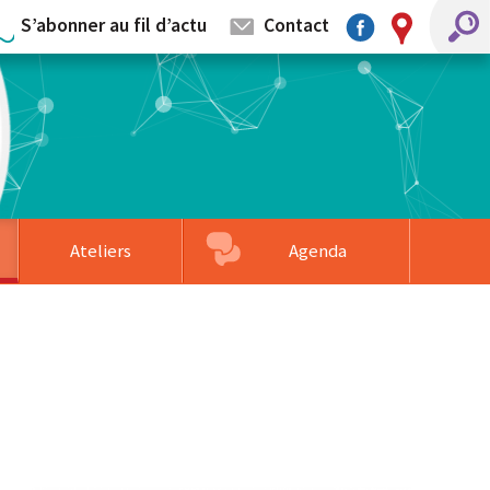
S’abonner au fil d’actu
Contact
Ateliers
Agenda
mentaires
llage
s partenaires
Associations accompagnées
Formation sur-mesure
Faire un don