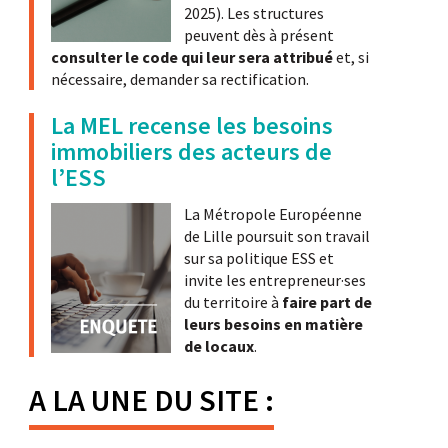
2025). Les structures
peuvent dès à présent
consulter le code qui leur sera attribué
et, si
nécessaire, demander sa rectification.
La MEL recense les besoins
immobiliers des acteurs de
l’ESS
La Métropole Européenne
de Lille poursuit son travail
sur sa politique ESS et
invite les entrepreneur·ses
du territoire à
faire part de
leurs besoins en matière
de locaux
.
A LA UNE DU SITE :