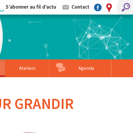
S’abonner au fil d’actu
Contact
Ateliers
Agenda
mentaires
llage
s partenaires
Associations accompagnées
Formation sur-mesure
Faire un don
UR GRANDIR