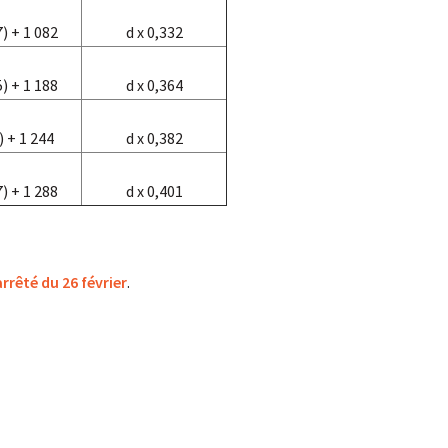
7) + 1 082
d x 0,332
5) + 1 188
d x 0,364
) + 1 244
d x 0,382
7) + 1 288
d x 0,401
arrêté du 26 février
.