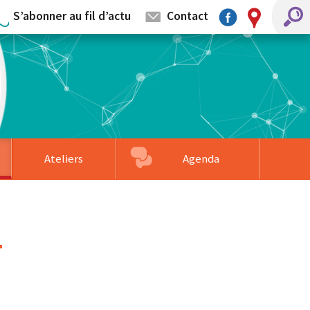
S’abonner au fil d’actu
Contact
Ateliers
Agenda
mentaires
llage
s partenaires
Associations accompagnées
Formation sur-mesure
Faire un don
4