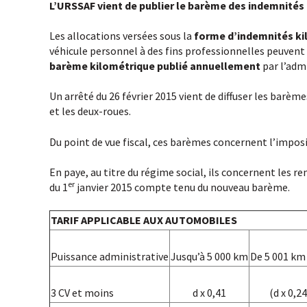
L’URSSAF vient de publier le barème des indemnités
Les allocations versées sous la
forme d’indemnités k
véhicule personnel à des fins professionnelles peuvent
barème kilométrique publié annuellement
par l’adm
Un arrêté du 26 février 2015 vient de diffuser les barè
et les deux-roues.
Du point de vue fiscal, ces barèmes concernent l’imposi
En paye, au titre du régime social, ils concernent les
er
du 1
janvier 2015 compte tenu du nouveau barème.
TARIF APPLICABLE AUX AUTOMOBILES
Puissance administrative
Jusqu’à 5 000 km
De 5 001 km
3 CV et moins
d x 0,41
(d x 0,2