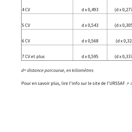
4 CV
d x 0,493
(d x 0,27
5 CV
d x 0,543
(d x 0,30
6 CV
d x 0,568
(d x 0,32
7 CV et plus
d x 0,595
(d x 0,33
d= distance parcourue, en kiliomètres
Pour en savoir plus, lire l’info sur le site de l’URSSAF