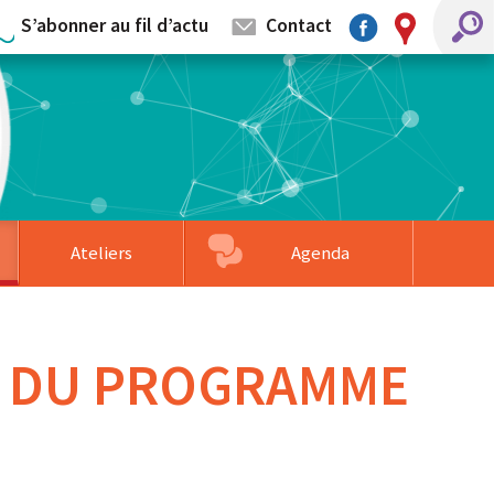
S’abonner au fil d’actu
Contact
Ateliers
Agenda
mentaires
llage
s partenaires
Associations accompagnées
Formation sur-mesure
Faire un don
T DU PROGRAMME