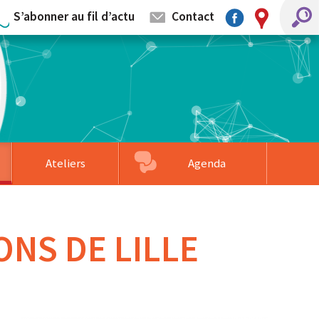
S’abonner au fil d’actu
Contact
Ateliers
Agenda
mentaires
llage
s partenaires
Associations accompagnées
Formation sur-mesure
Faire un don
ONS DE LILLE