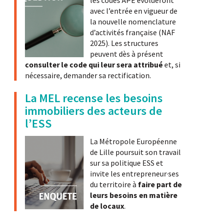
les codes APE évolueront
avec l’entrée en vigueur de
la nouvelle nomenclature
d’activités française (NAF
2025). Les structures
peuvent dès à présent
consulter le code qui leur sera attribué
et, si
nécessaire, demander sa rectification.
La MEL recense les besoins
immobiliers des acteurs de
l’ESS
La Métropole Européenne
de Lille poursuit son travail
sur sa politique ESS et
invite les entrepreneur·ses
du territoire à
faire part de
leurs besoins en matière
de locaux
.