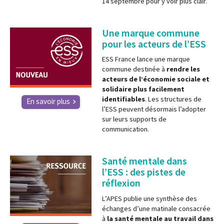
14 septembre pour y voir plus clair.
Une marque commune
pour les acteurs de l’ESS
ESS France lance une marque
commune destinée à
rendre les
acteurs de l’économie sociale et
solidaire plus facilement
identifiables
. Les structures de
En savoir plus
l’ESS peuvent désormais l’adopter
sur leurs supports de
communication.
Santé mentale dans
l’ESS : des pistes de
réflexion
L’APES publie une synthèse des
échanges d’une matinale consacrée
à
la santé mentale au travail dans